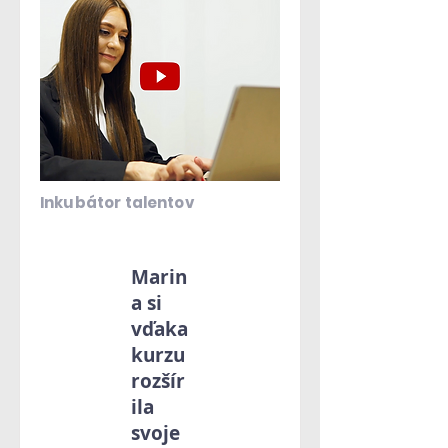
Inkubátor talentov
Marin
a si
vďaka
kurzu
rozšír
ila
svoje