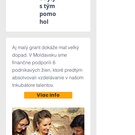
s tým
pomo
hol
Aj malý grant dokáže mať veľký
dopad. V Moldavsku sme
finančne podporili 6
podnikavých žien, ktoré predtým
absolvovali vzdelávanie v našom
Inkubátore talentov.
Viac info