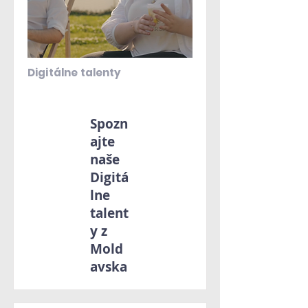
Digitálne talenty
Spozn
ajte
naše
Digitá
lne
talent
y z
Mold
avska