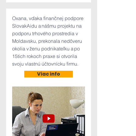
Oxana, vďaka finančnej podpore
SlovakAidu a nášmu projektu na
podporu trhového prostredia v
Moldavsku, prekonala nedôveru
okolia v ženu podnikateľku a po
15tich rokoch praxe si otvorila
svoju vlastnú účtovnícku firmu.
Viac info