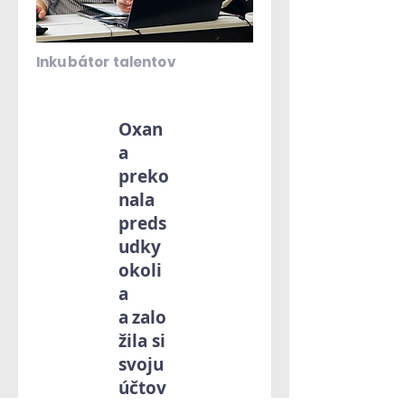
Inkubátor talentov
Oxan
a
preko
nala
preds
udky
okoli
a
a zalo
žila si
svoju
účtov