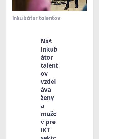
Inkubátor talentov
Náš
Inkub
átor
talent
ov
vzdel
áva
ženy
a
mužo
v pre
IKT
sekto