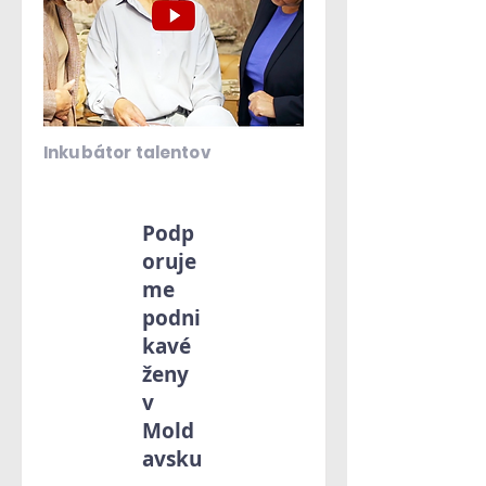
Inkubátor talentov
Podp
oruje
me
podni
kavé
ženy
v
Mold
avsku