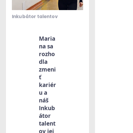
Inkubátor talentov
Maria
na sa
rozho
dla
zmeni
ť
kariér
u a
náš
Inkub
átor
talent
ov jej