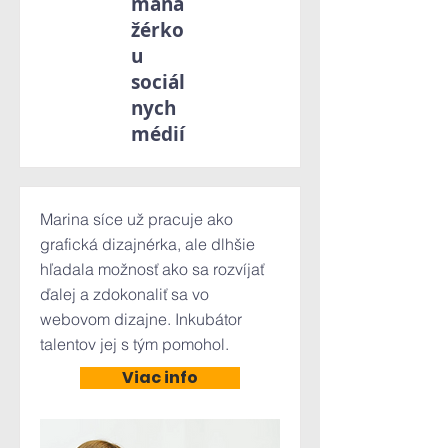
mana
žérko
u
sociál
nych
médií
Marina síce už pracuje ako
grafická dizajnérka, ale dlhšie
hľadala možnosť ako sa rozvíjať
ďalej a zdokonaliť sa vo
webovom dizajne. Inkubátor
talentov jej s tým pomohol.
Viac info