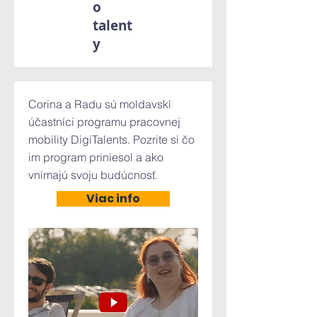
o
talent
y
Corina a Radu sú moldavskí
účastníci programu pracovnej
mobility DigiTalents. Pozrite si čo
im program priniesol a ako
vnímajú svoju budúcnosť.
Viac info