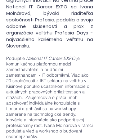
digitálnych inovácií. Na veľtrhu práce
National IT Career EXPO sa Ivana
Molnárová, bývalá riaditeľka
spoločnosti Profesia, podelila o svoje
odborné skúsenosti a prax z
organizácie veľtrhu Profesia Days -
najväčšieho kariérneho veľtrhu na
Slovensku.
Podujatie
National IT Career EXPO
je
komunikačnou platformou medzi
zamestnávateľmi a budúcimi
zamestnancami - IT odborníkmi. Viac ako
20 spoločností z IKT sektora na veľtrhu v
Kišiňove ponúklo účastníkom informácie o
aktuálnych pracovných príležitostiach a
stážach. Záujemcovia o prácu mohli
absolvovať individuálne konzultácie s
firmami a prihlásiť sa na workshopy
zamerané na technologické trendy,
inovácie a informácie ako podporiť svoj
profesionálny rast. Ivana Molnárová v rámci
podujatia viedla workshop o budovaní
osobnej značky.