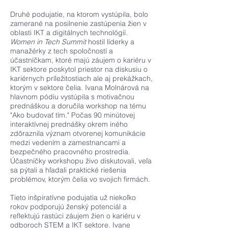
Druhé podujatie, na ktorom vystúpila, bolo
zamerané na posilnenie zastúpenia žien v
oblasti IKT a digitálnych technológií.
Women in Tech Summit
hostil líderky a
manažérky z tech spoločností a
účastníčkam, ktoré majú záujem o kariéru v
IKT sektore poskytol priestor na diskusiu o
kariérnych príležitostiach ale aj prekážkach,
ktorým v sektore čelia. Ivana Molnárová na
hlavnom pódiu vystúpila s motivačnou
prednáškou a doručila workshop na tému
"Ako budovať tím." Počas 90 minútovej
interaktívnej prednášky okrem iného
zdôraznila význam otvorenej komunikácie
medzi vedením a zamestnancami a
bezpečného pracovného prostredia.
Účastníčky workshopu živo diskutovali, veľa
sa pýtali a hľadali praktické riešenia
problémov, ktorým čelia vo svojich firmách.
Tieto inšpiratívne podujatia už niekoľko
rokov podporujú ženský potenciál a
reflektujú rastúci záujem žien o kariéru v
odboroch STEM a IKT sektore. Ivane