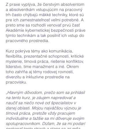
Z praxe vyplýva, že čerstvým absolventom
a absolventkám vstupujúcim na pracovný
trh často chýbajú mäkké techniky, ktoré sú
pre ich zamestnateľnosť veľmi potrebné. A
preto sme sa rozhodli venovať prvú časť
Akadémie kybernetickej bezpečnosti práve
týmto technikám a tak posilniť ich vstup do
pracovného prostredia.
Kurz pokrýva témy ako komunikácia,
flexibilita, prezentačné schopnosti, kritické
myslenie, tímová práca, riešenie konfliktov,
líderstvo, time manažment a iné. Okrem
toho zahŕňa aj témy rodovej rovnosti,
diverzitu a inkluzívne prostredie na
pracovisku.
„Hlavným dôvodom, prečo som sa prihlásil
na tento kurz, je záujem napredovať a
naučiť sa niečo nové od špecialistov v
danej oblasti. Mojou najväčšou výzvou je
tímová práca, pretože vždy pracujem
individuálne a ťažšie sa mi dôveruje svojim
spolupracovníkom. Dúfam, že sa mi podarí
prekonať tento strach a stane sa zo mňa